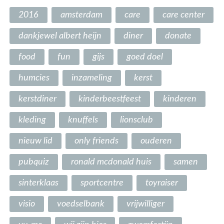
2016
amsterdam
care
care center
dankjewel albert heijn
diner
donate
food
fun
gijs
goed doel
humcies
inzameling
kerst
kerstdiner
kinderbeestfeest
kinderen
kleding
knuffels
lionsclub
nieuw lid
only friends
ouderen
pubquiz
ronald mcdonald huis
samen
sinterklaas
sportcentre
toyraiser
visio
voedselbank
vrijwilliger